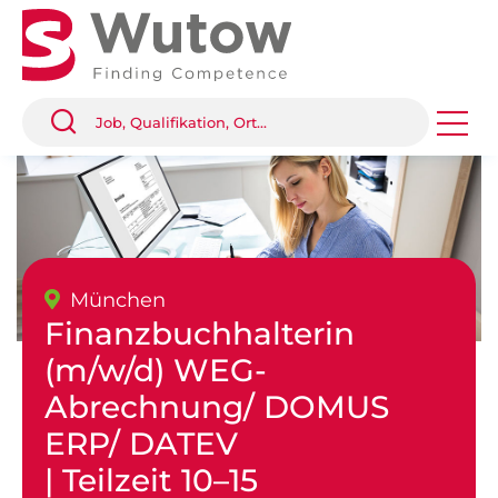
München
Finanzbuchhalterin
(m/w/d) WEG-
Abrechnung/ DOMUS
ERP/ DATEV
| Teilzeit 10–15