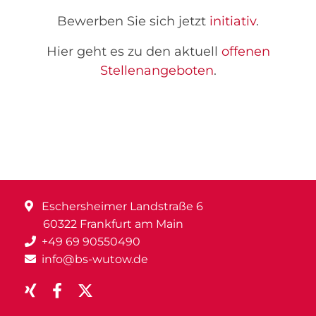
Bewerben Sie sich jetzt
initiativ
.
Hier geht es zu den aktuell
offenen
Stellenangeboten
.
Eschersheimer Landstraße 6
60322 Frankfurt am Main
+49 69 90550490
info@bs-wutow.de