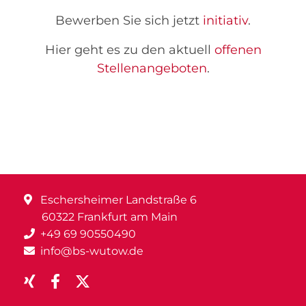
Bewerben Sie sich jetzt
initiativ
.
Hier geht es zu den aktuell
offenen
Stellenangeboten
.
Eschersheimer Landstraße 6
60322 Frankfurt am Main
+49 69 90550490
info@bs-wutow.de