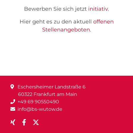
Bewerben Sie sich jetzt
initiativ
.
Hier geht es zu den aktuell
offenen
Stellenangeboten
.
Eschersheimer Landstraße 6
60322 Frankfurt am Main
+49 69 90550490
info@bs-wutow.de