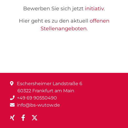
Bewerben Sie sich jetzt
initiativ
.
Hier geht es zu den aktuell
offenen
Stellenangeboten
.
Eschersheimer Landstraße 6
60322 Frankfurt am Main
+49 69 90550490
info@bs-wutow.de