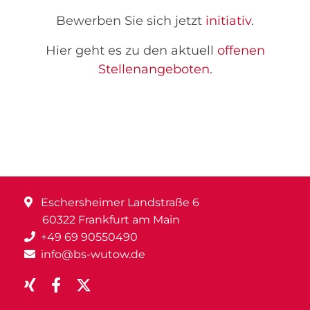
Bewerben Sie sich jetzt
initiativ
.
Hier geht es zu den aktuell
offenen
Stellenangeboten
.
Eschersheimer Landstraße 6
60322 Frankfurt am Main
+49 69 90550490
info@bs-wutow.de