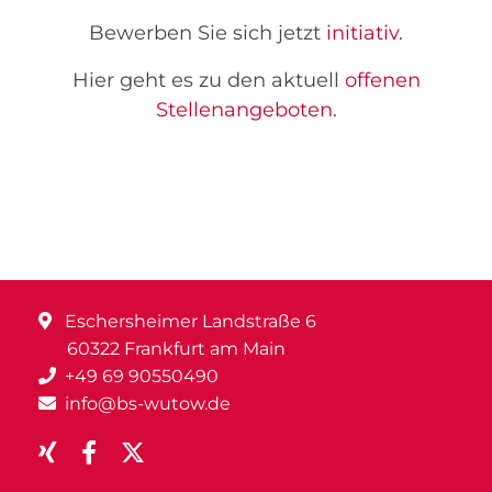
Bewerben Sie sich jetzt
initiativ
.
Hier geht es zu den aktuell
offenen
Stellenangeboten
.
Eschersheimer Landstraße 6
60322 Frankfurt am Main
+49 69 90550490
info@bs-wutow.de