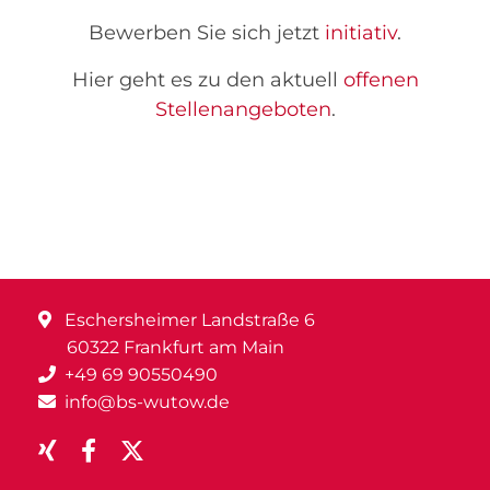
Bewerben Sie sich jetzt
initiativ
.
Hier geht es zu den aktuell
offenen
Stellenangeboten
.
Eschersheimer Landstraße 6
60322 Frankfurt am Main
+49 69 90550490
info@bs-wutow.de