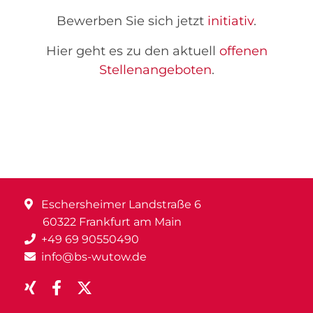
Bewerben Sie sich jetzt
initiativ
.
Hier geht es zu den aktuell
offenen
Stellenangeboten
.
Eschersheimer Landstraße 6
60322 Frankfurt am Main
+49 69 90550490
info@bs-wutow.de