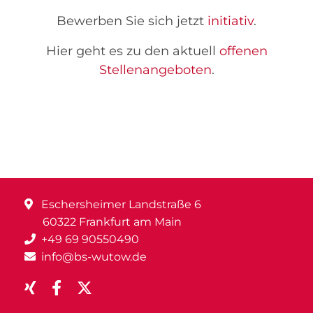
Bewerben Sie sich jetzt
initiativ
.
Hier geht es zu den aktuell
offenen
Stellenangeboten
.
Eschersheimer Landstraße 6
60322 Frankfurt am Main
+49 69 90550490
info@bs-wutow.de