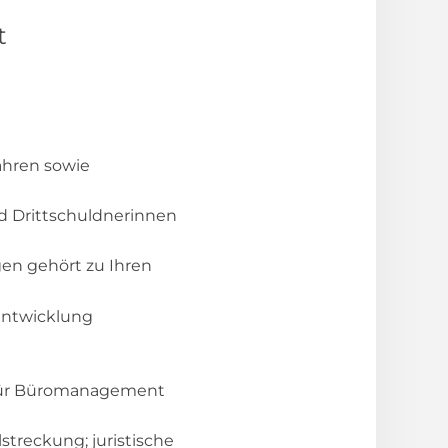
t
ahren sowie
d Drittschuldnerinnen
en gehört zu Ihren
entwicklung
u für Büromanagement
treckung; juristische