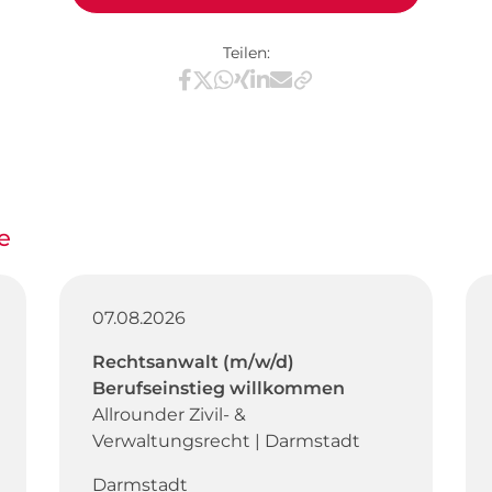
Teilen:
Teilen via Facebook
Teilen via X / Twitter
Teilen via WhatsApp
Teilen via Xing
Teilen via LinkedIn
Teilen via E-Mail
e
07.08.2026
Rechtsanwalt (m/w/d)
Berufseinstieg willkommen
Allrounder Zivil- &
Verwaltungsrecht | Darmstadt
Darmstadt