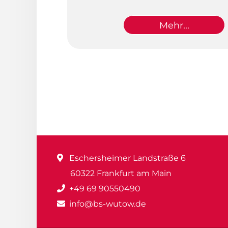
Mehr...
Eschersheimer Landstraße 6
60322 Frankfurt am Main
+49 69 90550490
info@bs-wutow.de