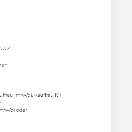
bis Z
nen
frau (m/w/d), Kauffrau für
ich
(m/w/d) oder