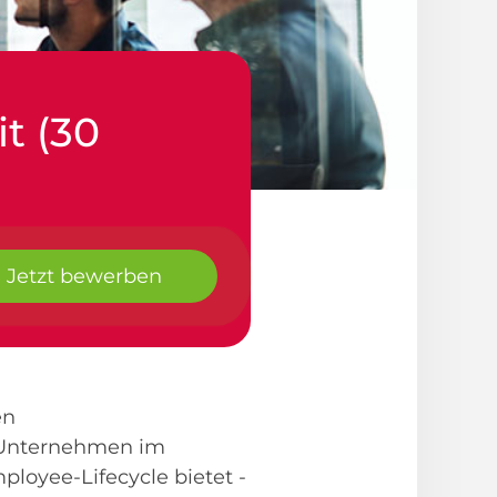
it (30
Jetzt bewerben
en
s Unternehmen im
ployee-Lifecycle bietet -