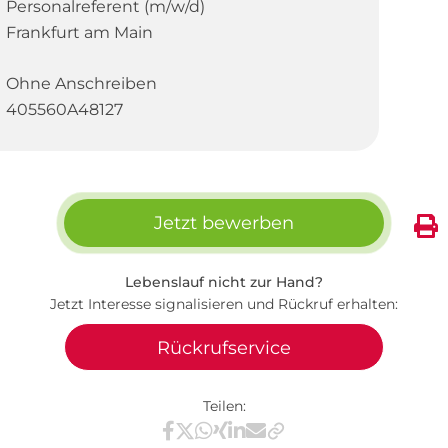
Personalreferent (m/w/d)
Frankfurt am Main
Ohne Anschreiben
405560A48127
Jetzt bewerben
Lebenslauf nicht zur Hand?
Jetzt Interesse signalisieren und Rückruf erhalten:
Rückrufservice
Teilen:
Teilen via Facebook
Teilen via X / Twitter
Teilen via WhatsApp
Teilen via Xing
Teilen via LinkedIn
Teilen via E-Mail