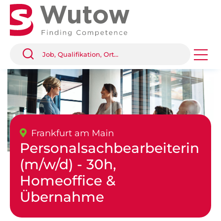
Frankfurt am Main
Personalsachbearbeiterin
(m/w/d) - 30h,
Homeoffice &
Übernahme